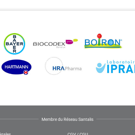
Membre du Réseau Santalis
égales
CGV / CGU