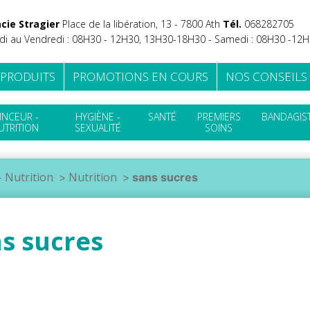
cie Stragier
Place de la libération, 13 - 7800 Ath
Tél.
‭068282705
di au Vendredi : 08H30 - 12H30, 13H30-18H30 - Samedi : 08H30 -12
 PRODUITS
PROMOTIONS EN COURS
NOS CONSEILS
INCEUR -
HYGIÈNE -
SANTÉ
PREMIERS
BANDAGIST
UTRITION
SEXUALITÉ
SOINS
- Nutrition
Nutrition
sans sucres
s sucres