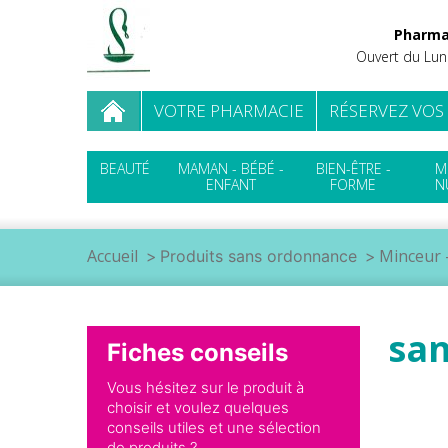
Pharma
Ouvert du Lun
VOTRE PHARMACIE
RÉSERVEZ VOS
BEAUTÉ
MAMAN - BÉBÉ -
BIEN-ÊTRE -
M
ENFANT
FORME
N
Accueil
Minceur 
Produits sans ordonnance
san
Fiches conseils
Vous hésitez sur le produit à
choisir et voulez quelques
conseils utiles et une sélection
de produits ?