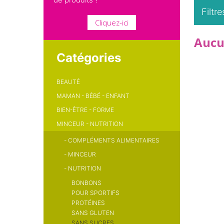
Filtre
Cliquez-ici
Aucu
Catégories
BEAUTÉ
MAMAN - BÉBÉ - ENFANT
BIEN-ÊTRE - FORME
MINCEUR - NUTRITION
-
COMPLÉMENTS ALIMENTAIRES
-
MINCEUR
-
NUTRITION
BONBONS
POUR SPORTIFS
PROTÉINES
SANS GLUTEN
SANS SUCRES