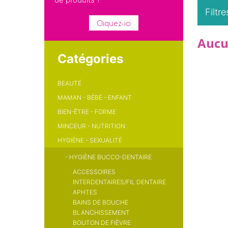
Filtre
Cliquez-ici
Aucu
Catégories
BEAUTÉ
MAMAN - BÉBÉ - ENFANT
BIEN-ÊTRE - FORME
MINCEUR - NUTRITION
HYGIÈNE - SEXUALITÉ
-
HYGIÈNE BUCCO-DENTAIRE
ACCESSOIRES
INTERDENTAIRES/FIL DENTAIRE
APHTES
BAINS DE BOUCHE
BLANCHISSEMENT
BOUTON DE FIÈVRE