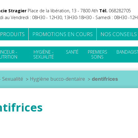
cie Stragier
Place de la libération, 13 - 7800 Ath
Tél.
‭068282705
di au Vendredi : 08H30 - 12H30, 13H30-18H30 - Samedi : 08H30 -12
 PRODUITS
PROMOTIONS EN COURS
NOS CONSEILS
INCEUR -
HYGIÈNE -
SANTÉ
PREMIERS
BANDAGIST
UTRITION
SEXUALITÉ
SOINS
 Sexualité
Hygiène bucco-dentaire
dentifrices
tifrices