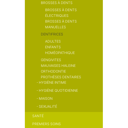
BROSSES À DENTS
BROSSES À DENTS
ÉLECTRIQUES
BROSSES À DENTS
MANUELLES
DENTIFRICES
ADULTES
ENFANTS
HOMÉOPATHIQUE
GENGIVITES
MAUVAISES HALEINE
ORTHODONTIE
PROTHÈSES DENTAIRES
-
HYGIÈNE INTIME
ADHÉSIFS
NETTOYANTS PROTHÈSE
-
HYGIÈNE QUOTIDIENNE
-
MAISON
-
SEXUALITÉ
SANTÉ
PREMIERS SOINS