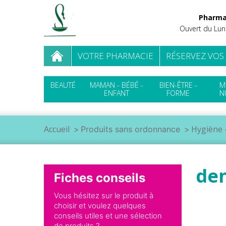
Pharma
Ouvert du Lun
VOTRE PHARMACIE
RÉSERVEZ VOS
BEAUTÉ
MAMAN - BÉBÉ -
BIEN-ÊTRE -
M
ENFANT
FORME
N
Accueil
Hygiène -
Produits sans ordonnance
den
Fiches conseils
Vous hésitez sur le produit à
choisir et voulez quelques
conseils utiles et une sélection
de produits ?